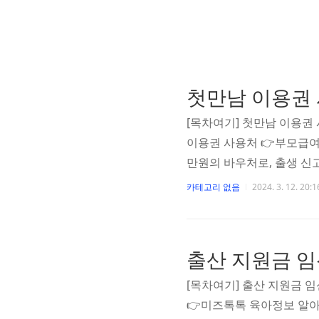
첫만남 이용권
[목차여기] 첫만남 이용권
이용권 사용처 👉부모급여
만원의 바우처로, 출생 신고
제외한 다양한 곳에서 사용
카테고리 없음
2024. 3. 12. 20:1
전하기 위한 현금 이용권입니다
0만 원을 받게 됩니다. 함
휴혜택! [목차여기] 출산 
관 조회 👉미즈톡톡 육아
[목차여기] 출산 지원금 
👉미즈톡톡 육아정보 알아