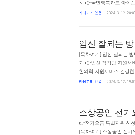
치 👉국민행복카드 아이폰
우처 카드입니다. 온라인으
카테고리 없음
2024. 3. 12. 20:0
습니다. 공식 포털에서 자
께 읽으면 좋은 글 2024
넷플릭스 신작 드라마 인기 
임신 잘되는 방
스의 새로운 소식이 궁금하
[목차여기] 임신 잘되는 
기 👉임신 직장맘 지원서
한의학 지원서비스 건강한 
늘의 포스팅 임신 잘되는 
카테고리 없음
2024. 3. 12. 19:0
고 행복하세요😊 함께 읽으면
녕하세요😊 오늘은 넷플릭
2024년 2월 넷플릭스의
소상공인 전기
아봤습니다 nanaconspac
👉전기요금 특별지원 신청
[목차여기] 소상공인 전기