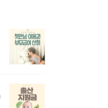
을
5
기
회
설