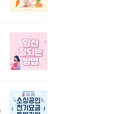
바
함
오
모
기
천