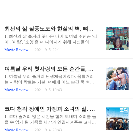
최선의 삶 질풍노도와 현실의 벽, 뼈아픈 성장 영화
1. 최선의 삶 줄거리 꽃다운 나이 열여덟 주인공 '강
이', '아람', '소영'은 더 나아지기 위해 자신들의 나
빠졌던 삶, 그리고 이상하고 무서웠고 참 희한했지
Movie Review..
2021. 9. 5. 22:11
만 서로 좋아했던 우리들의 그 시절에 최선의 삶을
그린다. 2. Review 잊을 수 없는 돌아보면 소중했지
만 뼈아픈 시절 주인공들 '강이', '아람', '소영' 이 세
여름날 우리 첫사랑의 모든 순간들, 청춘 로맨스 영화
친구들의 공통점은 바로 구질구질 하고 이 지긋지
긋한 현실 속에서 벗어나는 것이다. 세상 누구보다
1. 여름날 우리 줄거리 난생처음이었다. 꿈틀거리
가장 심각했고 이때 깊은 고민은 가출로 자연스럽
는 사랑이 싹트는 기분, 너에게 어느 순간 푹 빠져
게 이어지며 잠시나마 탈출구를 찾게 되었다고 생
버린 17살의 여름과 너를 두고 난 아무것도 할 수
Movie Review..
2021. 9. 5. 19:43
각했다. 하지만 현실 세상은 생각했던 것과 달리 만
없었던 21살의 여름, 그리고 몇 번의 여름이 지나서
만하지 않았다. 10대 청소년들에게는 있을 수 없는
야 운명처럼 다시 만난 너를 이젠 절대 놓치지 않을
일이었고 허락되는 것은 많지 않았다 그리고 누군
거야. " 널 만난 건 내 인생의 최고의 행운이었어 "
코다 청각 장애인 가정과 소녀의 삶, 애틋한 가족영화
가 호의를 베푼다고 해도 쉽게 받아들이기 어렵..
2. Review 원작 의 리메이크 대만의 유명 드라마 에
출연한 허광한, 그리고 신인배우 장약남의 달달한
1. 코다 줄거리 많은 시간을 함께 보내며 소리를 들
청춘 로맨스 영화입니다. 는 '저우 샤오치'(허광한)
을 수 없게 된 가족을 세상과 연결시켜주는 코다
이 '요유 용츠'(장약남)에게 홀딱 반해 그녀에게 손
'루비'(에밀리아 존스)는 자신이 짝사랑하는 '마일
Movie Review..
2021. 9. 4. 20:43
닿기까지 수많은 여름날을 그린 풋풋한 첫사랑을