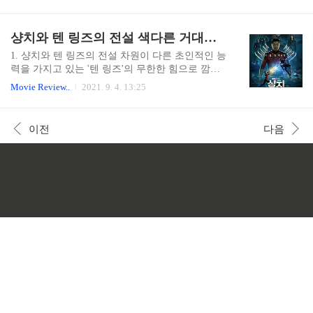
스'(퍼 디아 월시 필로)를 따라간 합창단에서 노래
보여준 로맨스 영화입니다. 이 영화는 박보영과 김
하는 즐거움과 기쁨, 그리고 숨겨진 재능을 발견하
영광 주연이었던 한국영화 을 대만에서 리메이크
게 된다. 합창단 선생님의 도움으로 마일스와 듀엣
샹치와 텐 링즈의 전설 색다른 거대한 스케일, 중국판 마블영화
한 작품으로 화제를 불러 모았습니다. 영화 는 20..
콘서트, 그리고 명문 버클리 음대 오디션의 기회를
얻게 되지만 자신 없이는 청각 장애를 가진 가족들
1. 샹치와 텐 링즈의 전설 차원이 다른 초인적인 능
의 힘듬과 어려움과 노래를 하고 싶은 음악을 향한
력을 가지고 있는 '텐 링즈'의 무한한 힘으로 깜깜
꿈 사이에 내적 갈등이 일어난다. 2. Review 음악
한 어둠의 세상을 수세기 동안 정복과 지배해 온
Movie Review..
2021. 9. 4. 13:25
영화를 좋아하는 저로써는 무척 기대감을 가지며
'웬우'(양조위), 그의 아들 '샹치'(시무 리우)는 아버
영화를 봤습니다. 청각 장애인 가정에서 태어난 청
지 웬우 밑에서 암살자로 혹독한 훈련을 받았으나
인 자녀의 설정이 일반 가족영화랑 다른 느낌을 주
자신은 이를 거부하고 평범한 삶을 선택한다. 그러
이전
다음
어서 새로운 신선함을 보여주었고 청각 장애인의
나 샹치의 목숨을 노리는 자들의 갑작스러운 습격
삶을 간접적으로 바..
으로 인해 더 이상은 운명을 피할 수 없다는 것을
깨닫게 되고 어머니가 자신에게 남긴 가족의 비밀
과 내면으로부터 신비한 힘을 자연스럽게 일깨우
게 된다. 도망치고 벗어나고 싶은 끔찍한 과거이자,
그 누구보다도 무섭고 두려운 아버지 '웬우'를 상대
해야 하는 '샹치'는 과연 악이 될지 구원이 될지 새
롭게 시작되는 마블의 유니버스, 세상에 없던 무시
무시한 힘이 탄생한..