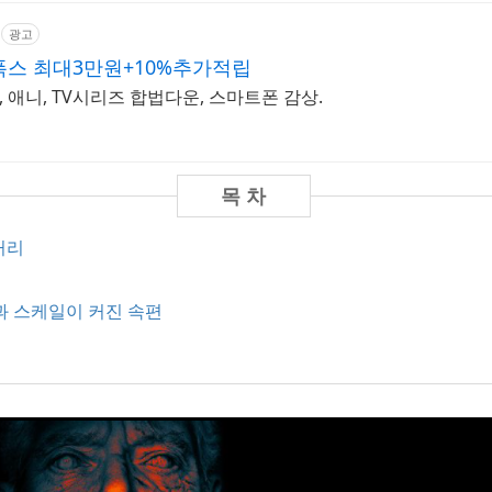
광고
폭스 최대3만원+10%추가적립
 애니, TV시리즈 합법다운, 스마트폰 감상.
줄거리
과 스케일이 커진 속편