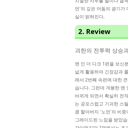
치열한 사투를 벌이다 결국 
먼'의 깊은 어둠의 광기가
실이 밝혀진다.
2. Review
괴한의 전투력 상승과
맨 인 더 다크 1편을 보
넓게 활용하여 긴장감과 쫄
래서 2번째 속편에 대한 
습니다. 그런데 개봉한 맨 
바뀌게 되면서 확실히 전작
는 공포스럽고 기괴한 스릴
큼 할아버지 '노먼'의 비
그레이드된 느낌을 받았습니
강이었지만 2편에서는 조금