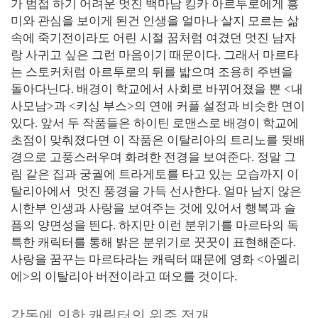
가 범접 하기 어려운 멋진 백마남 킹카 아르투로에게 흥
미와 관심을 보이게 된건 인생을 얼마나 살지 모르는 삶
속에 죽기전이라도 어린 시절 꿈처럼 여겼던 멋진 남자
랑 사귀고 싶은 그런 마음이기 때문이다. 그래서 마르타
는 스토커처럼 아르투로의 뒤를 밟으며 조용히 주변을
돌아다닌다. 배경이 학교에서 사회로 바뀌어졌을 뿐 <내
사모남>과 <키싱 부스>의 연애 커플 설정과 비슷한 면이
있다. 앞서 두 작품들은 하이틴 로맨스로 배경이 학교에
초점이 맞춰졌다면 이 작품은 이탈리아의 트리노를 뒷배
경으로 고풍스러우며 화려한 전경을 보여준다. 정말 그
림 같은 집과 궁궐에 트라게토를 타고 있는 모습까지 이
탈리아에서 멋진 풍경을 가득 선사한다. 얼마 남지 않은
시한부 인생과 사랑을 보여주는 것에 있어서 행복과 슬
픔의 양면성을 띈다. 하지만 이런 분위기를 마르타의 독
특한 캐릭터를 통해 밝은 분위기로 꿋꿋이 표현해준다.
사랑을 꿈꾸는 마르타라는 캐릭터 때문에 영화 <아멜리
에>의 이탈리아 버전이라고 떠오를 것이다.
감독에 의한 캐릭터의 위주 전개