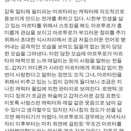
감독 알리체 필리피는 마르타라는 캐릭터에 의도적으로
돋보이게 만드는 전개를 취하고 있다. 시한부 인생을 살
고 있는 마르타를 위해서 스토킹을 해도 아르투로가 흥
미롭게 관심을 보이고 아르투로가 부끄러운 창피를 주기
위해서 초대한 식사자리에서 조금 저질스러운 언어로 밷
어내는 공격적인 모습을 보여도 잃을게 없는 듯이 당당
한 모습을 그려낸다. 이런 당찬 모습에 아르투로가 마르
타의 매력으로 느껴 매달리는 듯이 사랑을 말하는 씬들
도, 갑자기 어디론가 사라진 마르타에게 위화감 없이 한
번더 사랑한다고 말하는 장면도 오직 그녀, 마르타만을
위해서 비추고 있는 느낌이 강하게 들다보니 조금은 지
나친 캐릭터 몰입에 의한 판타지로 보여진다. 로맨틱 코
미디 장르가 조금은 허술하고 갑작스러운 감정 표현도
이토록 사랑스런 캐릭터와 깨알 같은 웃음으로 넘어 갈
수 있다고 생각할수도 있지만 지나침의 정도가 선을 넘
으면 헤아리기가 어렵다. 아르투로의 경우에는 저녁식사
자리 이후부터는 마치 최면에 걸린듯 '무조건 마르타를
사랑해야한다' 라는 인식을 계속 갖게 만든다. 감독은 왜