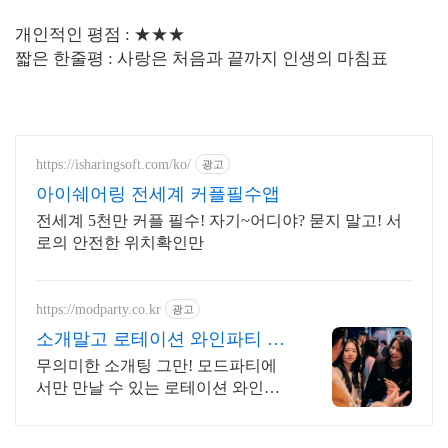
개인적인 평점 : ★★★
짧은 한줄평 : 사랑은 처음과 끝까지 인생의 마침표
https://isharingsoft.com/ko/
광고
아이쉐어링 전세계 커플필수앱
전세계 5천만 커플 필수! 자기~어디야? 묻지 말고! 서
로의 안전한 위치확인만
https://modparty.co.kr
광고
소개말고 로테이션 와인파티 전
국에서 가장 핫한 와인파티
무의미한 소개팅 그만! 모드파티에
서만 만날 수 있는 로테이션 와인파
티, 1:1성비 l 평균 40명규모 싱글파티
l 1:1 성비 l 철저한 신원 검증으로 안